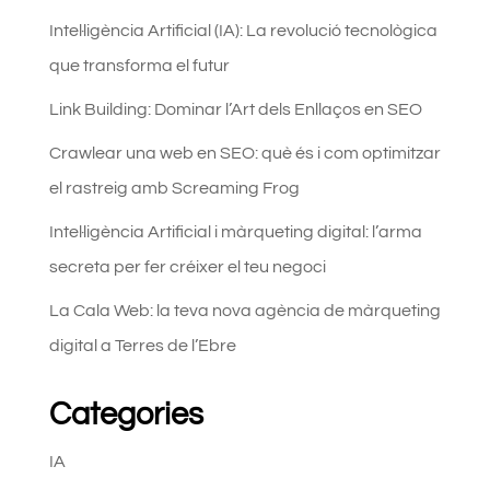
Intel·ligència Artificial (IA): La revolució tecnològica
que transforma el futur
Link Building: Dominar l’Art dels Enllaços en SEO
Crawlear una web en SEO: què és i com optimitzar
el rastreig amb Screaming Frog
Intel·ligència Artificial i màrqueting digital: l’arma
secreta per fer créixer el teu negoci
La Cala Web: la teva nova agència de màrqueting
digital a Terres de l’Ebre
Categories
IA