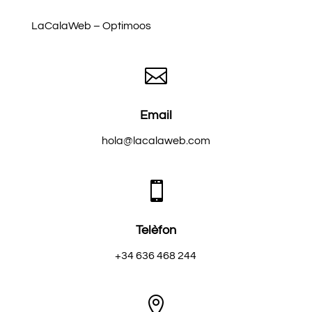
LaCalaWeb – Optimoos

Email
hola@lacalaweb.com

Telèfon
+34 636 468 244
