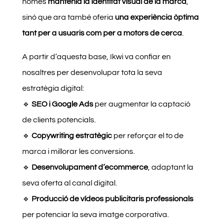
només
mantenia la identitat visual de la marca
,
sinó que ara també oferia
una experiència òptima
tant per a usuaris com per a motors de cerca
.
A partir d’aquesta base, Ikwi va confiar en
nosaltres per desenvolupar tota la seva
estratègia digital:
🔹
SEO i Google Ads
per augmentar la captació
de clients potencials.
🔹
Copywriting estratègic
per reforçar el to de
marca i millorar les conversions.
🔹
Desenvolupament d’ecommerce
, adaptant la
seva oferta al canal digital.
🔹
Producció de vídeos publicitaris professionals
per potenciar la seva imatge corporativa.