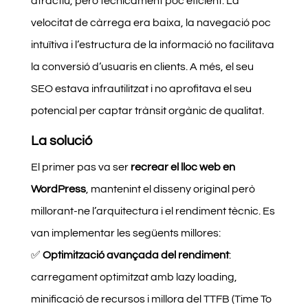
atractiu, però tècnicament poc eficient. La
velocitat de càrrega era baixa, la navegació poc
intuïtiva i l’estructura de la informació no facilitava
la conversió d’usuaris en clients. A més, el seu
SEO estava infrautilitzat i no aprofitava el seu
potencial per captar trànsit orgànic de qualitat.
La solució
El primer pas va ser
recrear el lloc web en
WordPress
, mantenint el disseny original però
millorant-ne l’arquitectura i el rendiment tècnic. Es
van implementar les següents millores:
✅
Optimització avançada del rendiment
:
carregament optimitzat amb lazy loading,
minificació de recursos i millora del TTFB (Time To