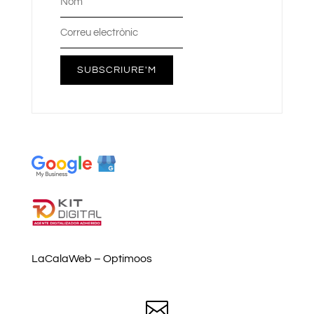
SUBSCRIURE'M
LaCalaWeb – Optimoos
