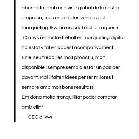
aborda tot amb una visió global de la nostra
empresa, més enllà de les vendes o el
màrqueting. Ikwi ha crescut molt en aquests
10 anys i el nostre treball en màrqueting digital
ha estat vital en aquest acompanyament.
En el seu treball és molt proactiu, molt
disponible i sempre sembla estar un pas per
davant. Mai li falten idees per fer millores i
sempre amb molt bons resultats.
Em dona molta tranquil·litat poder comptar
amb ell!»*
— CEO d’Ikwi