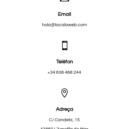
Email
hola@lacalaweb.com

Telèfon
+34 636 468 244

Adreça
C/ Candela, 15