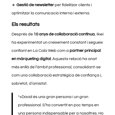
🔹
Gestió de newsletter
per fidelitzar clients i
optimitzar la comunicació interna i externa.
Els resultats
Després de
10 anys de col·laboració contínua
, Ikwi
ha experimentat un creixement constant i segueix
confiant en La Cala Web com a
partner principal
en màrqueting digital
. Aquesta relació ha anat
més enllà de l’àmbit professional, consolidant-se
com una col·laboració estratègica de confiança i,
sobretot, d’amistat.
*»David és una gran persona i un gran
professional. S’ha convertit en poc temps en
una persona indispensable per a nosaltres. Ho