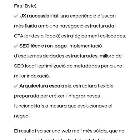
First Byte).
✅
UX i accessibilitat
: una experiència d’usuari
més fluida amb una navegació estructurada i
CTA (crides a l’acció) estratègicament col·locades.
✅
SEO tècnic i on-page
: implementació
d’esquemes de dades estructurades, millora del
SEO local i optimització de metadades per a una
millor indexació.
✅
Arquitectura escalable
: estructura flexible
preparada per créixer i integrar noves
funcionalitats a mesura que evolucionava el
negoci.
El resultat va ser una web molt més sòlida, que no