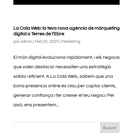
La Cala Web: la teva nova agència de màrqueting
digital a Terres de l’Ebre
por
admin
|
Feb 25, 2025
|
Marketing
El món digital evoluciona ràpidament, i els negocis
que volen destacar necessiten una estratègia
sòlida i eficient. A La Cala Web, sabem que una
bona presència online és clau per captar clients,
generar confiança i fer créixer el teu negoci. Per
això, ens presentem...
Buscar