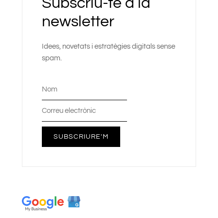
Subscriu-te a la
newsletter
Idees, novetats i estratègies digitals sense
spam.
SUBSCRIURE'M