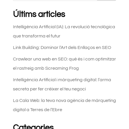
Últims articles
Intel·ligència Artificial (IA): La revolució tecnològica
que transforma el futur
Link Building: Dominar l’Art dels Enllaços en SEO
Crawlear una web en SEO: què és i com optimitzar
el rastreig amb Screaming Frog
Intel·ligència Artificial i màrqueting digital: l’arma
secreta per fer créixer el teu negoci
La Cala Web: la teva nova agència de màrqueting
digital a Terres de l’Ebre
Categories