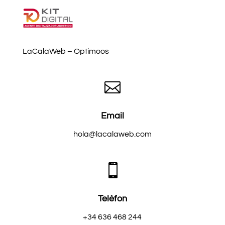
LaCalaWeb – Optimoos

Email
hola@lacalaweb.com

Telèfon
+34 636 468 244