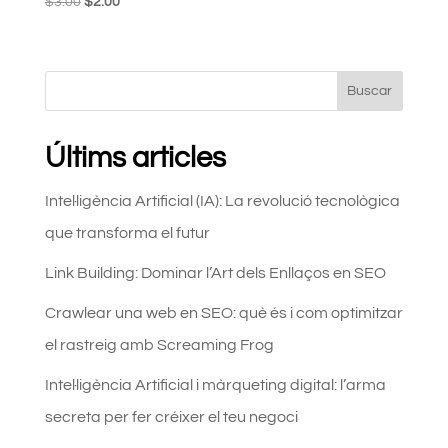
El
El
$
3.00
$
2.00
precio
precio
original
actual
era:
es:
Buscar
$3.00.
$2.00.
Últims articles
Intel·ligència Artificial (IA): La revolució tecnològica
que transforma el futur
Link Building: Dominar l’Art dels Enllaços en SEO
Crawlear una web en SEO: què és i com optimitzar
el rastreig amb Screaming Frog
Intel·ligència Artificial i màrqueting digital: l’arma
secreta per fer créixer el teu negoci