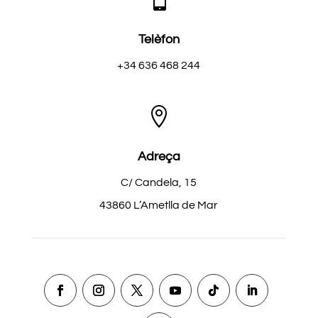
Telèfon
+34 636 468 244

Adreça
C/ Candela, 15
43860 L’Ametlla de Mar