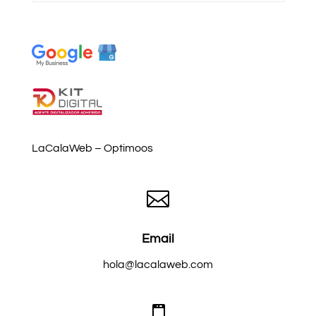
LaCalaWeb – Optimoos

Email
hola@lacalaweb.com
