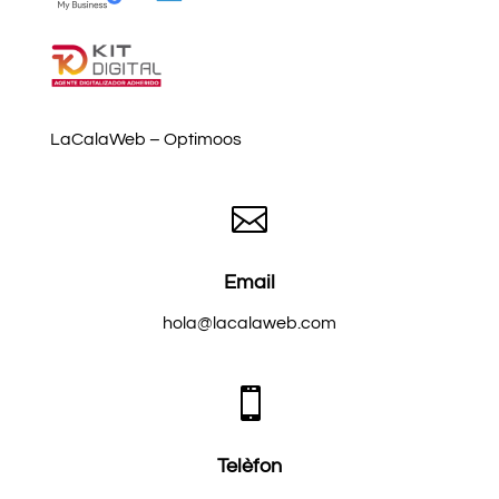
LaCalaWeb – Optimoos

Email
hola@lacalaweb.com

Telèfon