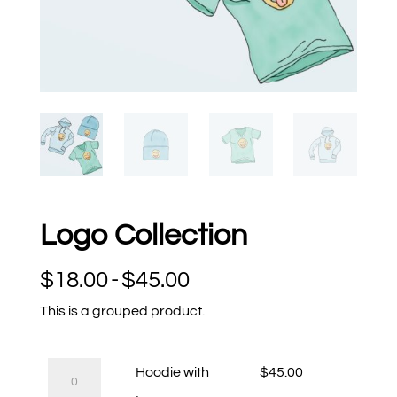
Logo Collection
Rango
$
18.00
-
$
45.00
de
This is a grouped product.
precios:
desde
Hoodie
Hoodie with
$
45.00
$18.00